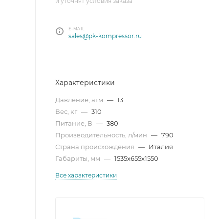
и уточнят условия заказа
E-MAIL
sales@pk-kompressor.ru
Характеристики
Давление, атм
—
13
Вес, кг
—
310
Питание, В
—
380
Производительность, л/мин
—
790
Страна происхождения
—
Италия
Габариты, мм
—
1535х655х1550
Все характеристики