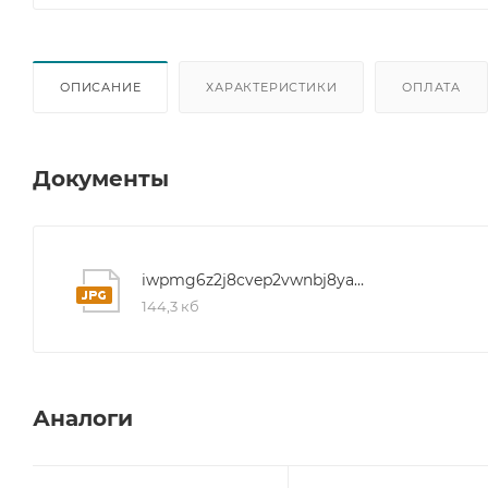
ОПИСАНИЕ
ХАРАКТЕРИСТИКИ
ОПЛАТА
Документы
iwpmg6z2j8cvep2vwnbj8yax1vt40f8d
144,3 кб
Аналоги