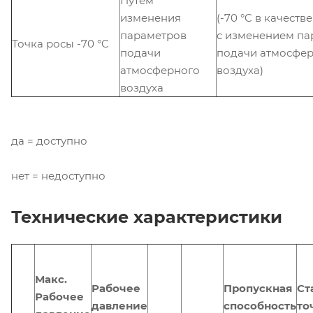
Путем
изменения
(-70 °C в качеств
параметров
с изменением па
Точка росы -70 °C
подачи
подачи атмосфе
атмосферного
воздуха)
воздуха
да = доступно
нет = недоступно
Технические характеристики
Макс.
Рабочее
Пропускная
Ст
Рабочее
давление
способность
то