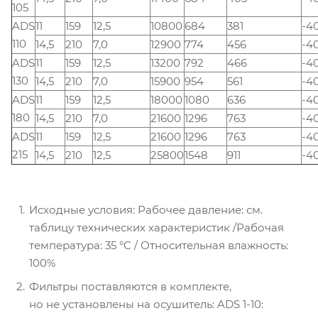
105
ADS
11
159
12,5
10800
684
381
-4
110
14,5
210
7,0
12900
774
456
-4
ADS
11
159
12,5
13200
792
466
-4
130
14,5
210
7,0
15900
954
561
-4
ADS
11
159
12,5
18000
1080
636
-4
180
14,5
210
7,0
21600
1296
763
-4
ADS
11
159
12,5
21600
1296
763
-4
215
14,5
210
12,5
25800
1548
911
-4
Исходные условия: Рабочее давление: см.
таблицу технических характеристик /Рабочая
температура: 35 °C / Относительная влажность:
100%
Фильтры поставляются в комплекте,
но не установлены на осушитель: ADS 1-10: