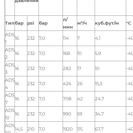
давление
л/
Тип
бар
psi
бар
м³/ч
куб.фут/м
°C
мин
ADS
16
232
7,0
114
7
4,1
-4
1
ADS
16
232
7,0
168
10
5,9
-4
2
ADS
16
232
7,0
282
17
10
-4
3
ADS
16
232
7,0
426
26
15,3
-4
4
ADS
16
232
7,0
708
42
24,7
-4
7
ADS
16
232
7,0
990
59
34,7
-4
10
ADS
14,5
210
7,0
1920
115
67,7
-4
20