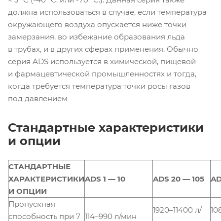
должна использоваться в случае, если температура
окружающего воздуха опускается ниже точки
замерзания, во избежание образования льда
в трубах, и в других сферах применения. Обычно
серия ADS используется в химической, пищевой
и фармацевтической промышленностях и тогда,
когда требуется температура точки росы газов
под давлением
Стандартные характеристики
и опции
СТАНДАРТНЫЕ
ХАРАКТЕРИСТИКИ
ADS 1 — 10
ADS 20 — 105
AD
И ОПЦИИ
Пропускная
1920–11400 л/
10
способность при 7
114–990 л/мин