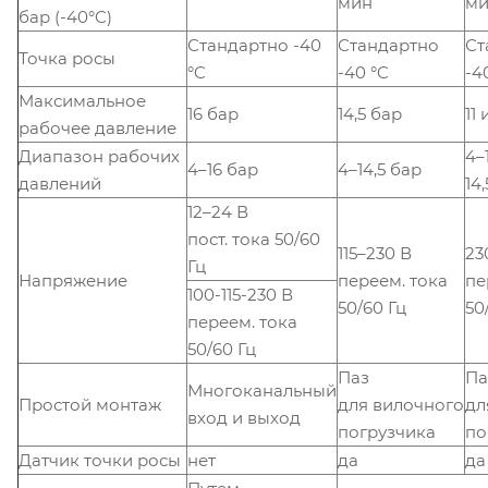
мин
м
бар (-40°C)
Стандартно -40
Стандартно
Ст
Точка росы
°C
-40 °C
-4
Максимальное
16 бар
14,5 бар
11 
рабочее давление
Диапазон рабочих
4–1
4–16 бар
4–14,5 бар
давлений
14
12–24 В
пост. тока 50/60
115–230 В
23
Гц
Напряжение
переем. тока
пе
100-115-230 В
50/60 Гц
50
переем. тока
50/60 Гц
Паз
Па
Многоканальный
Простой монтаж
для вилочного
дл
вход и выход
погрузчика
по
Датчик точки росы
нет
да
да