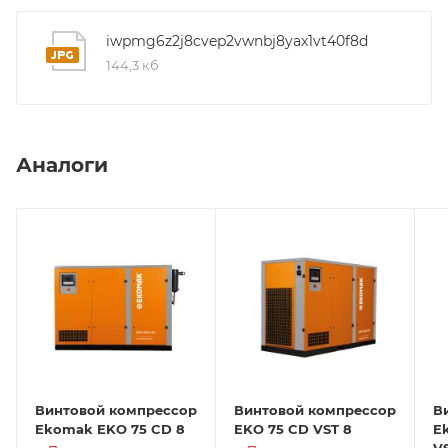
iwpmg6z2j8cvep2vwnbj8yax1vt40f8d
144,3 кб
Аналоги
Винтовой компрессор
Винтовой компрессор
В
Ekomak EKO 75 CD 8
EKO 75 CD VST 8
E
V